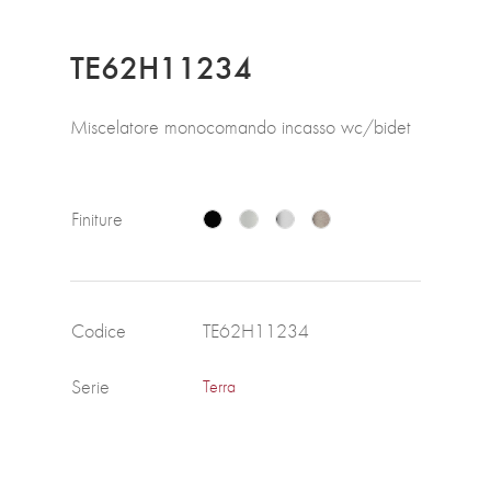
TE62H11234
Miscelatore monocomando incasso wc/bidet
Finiture
Codice
TE62H11234
Serie
Terra