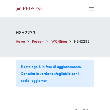
HSH2233
Home
Prodotti
WC/Bidet
HSH2233
Il catalogo è in fase di aggiornamento.
Consulta la
versione sfogliabile
per i
codici aggiornati.