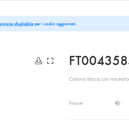
ersione sfogliabile
per i codici aggiornati.
FT004358
Colonna doccia con miscelator
Finiture