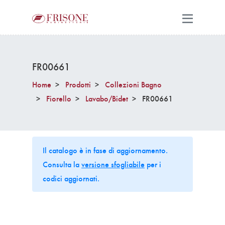
FR00661
Home
Prodotti
Collezioni Bagno
Fiorello
Lavabo/Bidet
FR00661
Il catalogo è in fase di aggiornamento.
Consulta la
versione sfogliabile
per i
codici aggiornati.