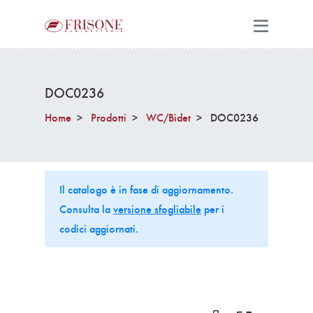
DOC0236
Home
Prodotti
WC/Bidet
DOC0236
Il catalogo è in fase di aggiornamento.
Consulta la
versione sfogliabile
per i
codici aggiornati.