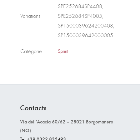
SPE252684SP4408,
Variations
SPE252684SP4005,
SP1500039624200408,
SP1500039642000005
Catégorie
Sprint
Contacts
Via dell’Acacia 60/62 – 28021 Borgomanero
(NO)
Tel +39 0322 835493