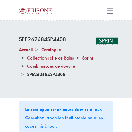
SPE262684SP4408
Accueil
Catalogue
Collection salle de Bains
Sprint
Combinaisons de douche
SPE262684SP4408
Le catalogue est en cours de mise à jour.
Consultez la
version feuilletable
pour les
codes mis à jour.