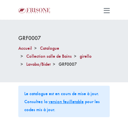
GRF0007
Accueil
Catalogue
Collection salle de Bains
girello
Lavabo/Bidet
GRF0007
Le catalogue est en cours de mise à jour.
Consultez la
version feuilletable
pour les
codes mis à jour.