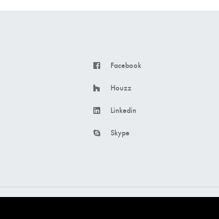
Facebook
Houzz
Linkedin
Skype
Made with ❤️ by
intercom s.r.l.