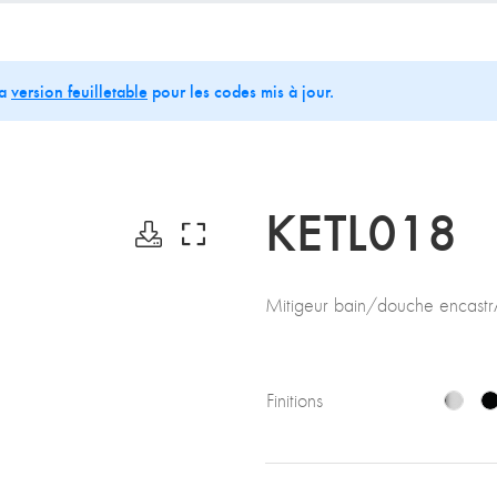
la
version feuilletable
pour les codes mis à jour.
KETL018
Mitigeur bain/douche encast
Finitions