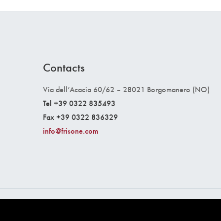
Contacts
Via dell’Acacia 60/62 – 28021 Borgomanero (NO)
Tel +39 0322 835493
Fax +39 0322 836329
info@frisone.com
© 2026 Frisone srl.
P.IVA 01126250032
Tous les droits