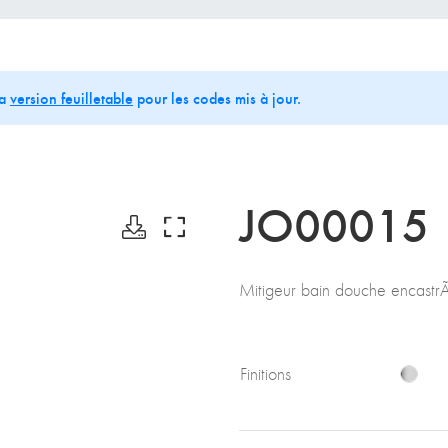
la
version feuilletable
pour les codes mis à jour.
JO00015
Mitigeur bain douche encast
Finitions